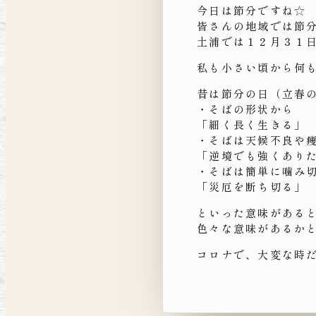
今日は節分ですね☆
皆さんの地域では節
土浦では１２月３１
私も小さい頃から何
昔は節分の日（立春
・そばの形状から
「細く長く生きる」
・そばは天候不良や
「逆境でも強くあり
・そばは簡単に噛み
「災厄を断ち切る」
といった意味がある
色々な意味があるか
コロナで、大変な時