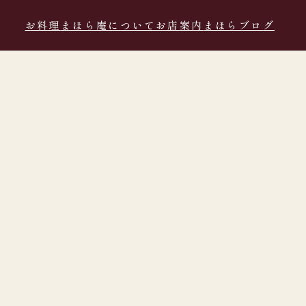
お料理
まほら庵について
お店案内
まほらブログ